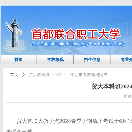
首页
学校概况
招生信息
专业
首页
ꄲ
贸大本科班2024年上半年期末考试顺利完成
贸大本科班20
更新
贸大首联大教学点
2024
春季学期线下考试于
6
月
1
考试各环节。